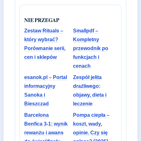
NIE PRZEGAP
Zestaw Rituals –
Smallpdf –
który wybrać?
Kompletny
Porównanie serii,
przewodnik po
cen i sklepów
funkcjach i
cenach
esanok.pl – Portal
Zespół jelita
informacyjny
drażliwego:
Sanoka i
objawy, dieta i
Bieszczad
leczenie
Barcelona
Pompa ciepła –
Benfica 3-1: wynik
koszt, wady,
rewanżu i awans
opinie. Czy się