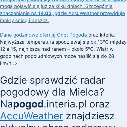
mogą pojawić się już za kilku dniach. Szczególnie
znaczenianie na
14.02
, gdzie AccuWeather przewiduje
mokry śnieg i deszcz.
Dane godzinowe oferują
Onet Pogoda
oraz Interia.
Najwyższa temperatura spodziewaj się ok 13°C między
12 a 15, najniższa nad ranem – około 5°C. Wiatr w
godzinach popołudniowych może nasilić się do 28
km/h.„>
Gdzie sprawdzić radar
pogodowy dla Mielca?
Na
pogod
.interia.pl oraz
AccuWeather
znajdziesz