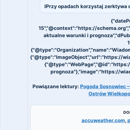
IPrzy opadach korzystaj zerktywa 
{"dateP
15","@context":"https://schema.org",
aktualne warunki i prognoza","dPu
1
{"@type":"Organization","name":"Wiadomo
{"@type":"ImageObject","url":"https://w
{"@type":"WebPage","@id":"https:
prognoza"},"image":"https://wi
Powiązane lektury:
Pogoda Sosnowiec –
Ostrów Wielkopols
DO
accuweather.com
,
p