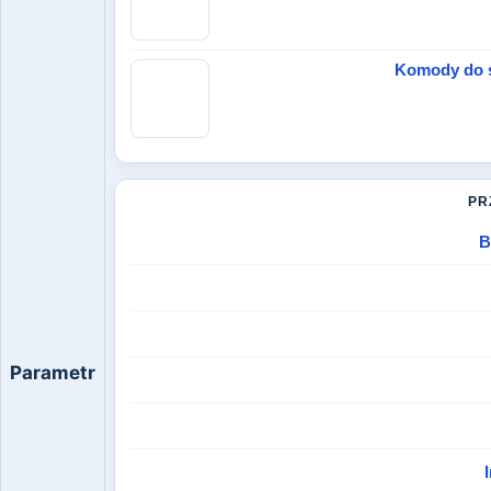
Komody do sa
PR
B
Parametr