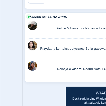
KOMENTARZE NA ZYWO
Sledze Mikrosamochód – co to jes
Przydatny kontekst dotyczacy Butla gazowa 
Relacja o Xiaomi Redmi Note 14 Pr
WIA
Desk redakcyjny Wiadomo
aktualizacje kon