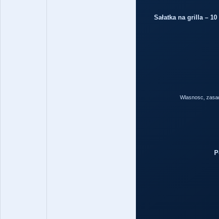
Sałatka na grilla – 1
Wlasnosc, zasad
P