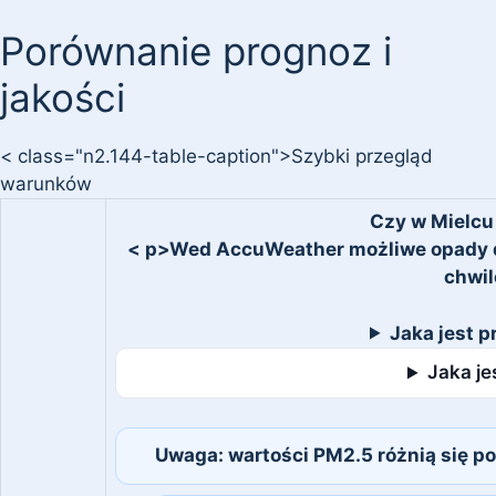
Porównanie prognoz i
jakości
< class="n2.144-table-caption">Szybki przegląd
warunków
Czy w Mielcu
< p>Wed AccuWeather możliwe opady de
chwil
Jaka jest p
Jaka je
Uwaga: wartości PM2.5 różnią się po