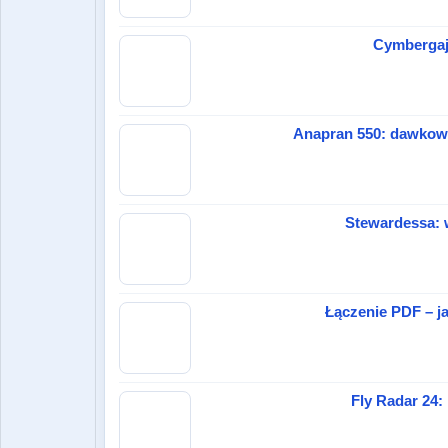
Cymbergaj –
Anapran 550: dawkowa
Stewardessa: 
Łączenie PDF – ja
Fly Radar 24: