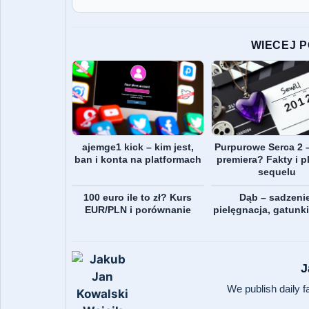
WIECEJ 
ajemge1 kick – kim jest,
Purpurowe Serca 2 
ban i konta na platformach
premiera? Fakty i p
sequelu
100 euro ile to zł? Kurs
Dąb – sadzeni
EUR/PLN i porównanie
pielęgnacja, gatunki
J
We publish daily f