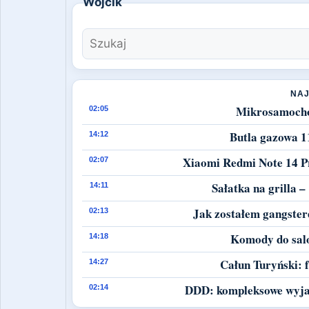
NAJ
Mikrosamochód 
02:05
Butla gazowa 1
14:12
Xiaomi Redmi Note 14 Pro
02:07
Sałatka na grilla 
14:11
Jak zostałem gangster
02:13
Komody do salo
14:18
Całun Turyński: f
14:27
DDD: kompleksowe wyja
02:14