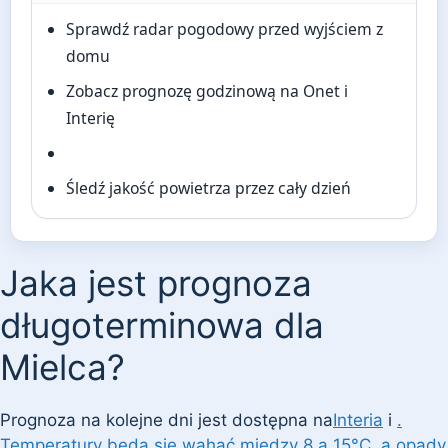
Sprawdź radar pogodowy przed wyjściem z
domu
Zobacz prognozę godzinową na Onet i
Interię
Śledź jakość powietrza przez cały dzień
Jaka jest prognoza
długoterminowa dla
Mielca?
Prognoza na kolejne dni jest dostępna na
Interia
i
.
Temperatury będą się wahać między 8 a 15°C, a opady