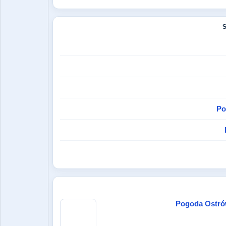
Po
Pogoda Ostrów