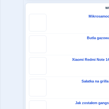
W
Mikrosamoch
Butla gazowa
Xiaomi Redmi Note 14 
Sałatka na grill
Jak zostałem gangst