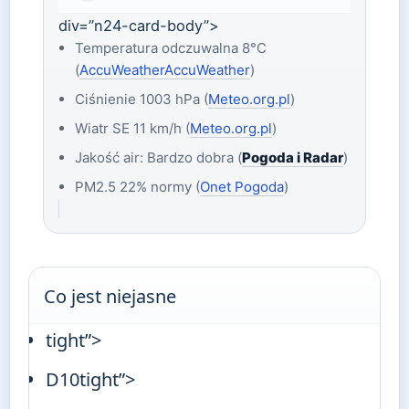
div=”n24-card-body”>
Temperatura odczuwalna 8°C
(
AccuWeatherAccuWeather
)
Ciśnienie 1003 hPa (
Meteo.org.pl
)
Wiatr SE 11 km/h (
Meteo.org.pl
)
Jakość air: Bardzo dobra (
Pogoda i Radar
)
PM2.5 22% normy (
Onet Pogoda
)
Co jest niejasne
tight”>
D10tight”>