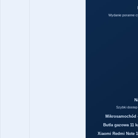
Wydanie poranne cy
N
Szybki dostep 
Mikrosamochód – 
Butla gazowa 11 k
Xiaomi Redmi Note 14