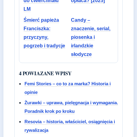
do ćwierćfinału
opłaca? [2025]
LM
Śmierć papieża
Candy –
Franciszka:
znaczenie, serial,
przyczyny,
piosenka i
pogrzeb i tradycje
irlandzkie
słodycze
4 POWIAZANE WPISY
Femi Stories – co to za marka? Historia i
opinie
Żurawki – uprawa, pielęgnacja i wymagania.
Poradnik krok po kroku
Resovia – historia, właściciel, osiągnięcia i
rywalizacja