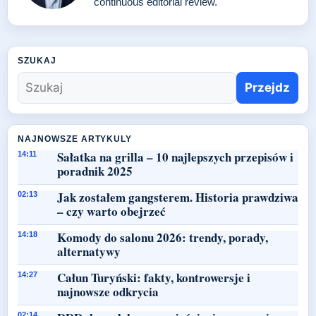
continuous editorial review.
SZUKAJ
Przejdz
NAJNOWSZE ARTYKULY
Sałatka na grilla – 10 najlepszych przepisów i
14:11
poradnik 2025
Jak zostałem gangsterem. Historia prawdziwa
02:13
– czy warto obejrzeć
Komody do salonu 2026: trendy, porady,
14:18
alternatywy
Całun Turyński: fakty, kontrowersje i
14:27
najnowsze odkrycia
02:14