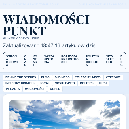
FRI, AUG 7
WYDANIE WIECZORNE
POLSKI
O NAS
KONTAKT
NASZA HISTORIA
WIADOMOŚCI
PUNKT
WIADOMO RAPORT DNIA
Zaktualizowano 18:47
16 artykulow dzis
STRON
O
KO
NASZA
POLITYKA
POLITYK
NEW
B
A
N
NT
HISTO
PRYWATNO
A
SLET
L
GLOWN
A
AK
RIA
SCI
COOKIE
TER
O
A
S
T
S
G
BEHIND THE SCENES
BLOG
BUSINESS
CELEBRITY NEWS
CYFROWE
INDUSTRY UPDATES
LOCAL
MOVIE CASTS
POLITICS
TECH
TV CASTS
WIADOMOŚCI
WORLD