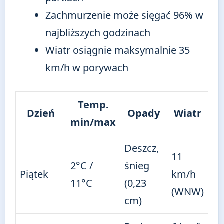
Zachmurzenie może sięgać 96% w
najbliższych godzinach
Wiatr osiągnie maksymalnie 35
km/h w porywach
Temp.
Dzień
Opady
Wiatr
min/max
Deszcz,
11
2°C /
śnieg
Piątek
km/h
11°C
(0,23
(WNW)
cm)