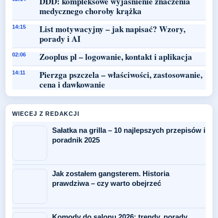
DDD: kompleksowe wyjaśnienie znaczenia
medycznego choroby krążka
List motywacyjny – jak napisać? Wzory,
14:15
porady i AI
Zooplus pl – logowanie, kontakt i aplikacja
02:06
Pierzga pszczela – właściwości, zastosowanie,
14:11
cena i dawkowanie
WIECEJ Z REDAKCJI
Sałatka na grilla – 10 najlepszych przepisów i
poradnik 2025
Jak zostałem gangsterem. Historia
prawdziwa – czy warto obejrzeć
Komody do salonu 2026: trendy, porady,