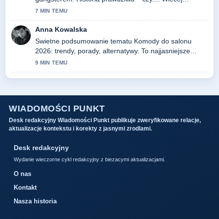
redakcji powinno pisac w ten sposob.
7 MIN TEMU
Anna Kowalska
Swietne podsumowanie tematu Komody do salonu
2026: trendy, porady, alternatywy. To najjasniejsze
streszczenie, jakie dzis widzialem.
9 MIN TEMU
WIADOMOŚCI PUNKT
Desk redakcyjny Wiadomości Punkt publikuje zweryfikowane relacje,
aktualizacje kontekstu i korekty z jasnymi zrodlami.
Desk redakcyjny
Wydanie wieczorne cykl redakcyjny z biezacymi aktualizacjami.
O nas
Kontakt
Nasza historia