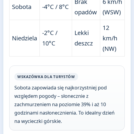
Brak
6 km/h
Sobota
-4°C / 8°C
opadów
(WSW)
12
-2°C /
Lekki
Niedziela
km/h
10°C
deszcz
(NW)
WSKAZÓWKA DLA TURYSTÓW
Sobota zapowiada się najkorzystniej pod
względem pogody – słonecznie z
zachmurzeniem na poziomie 39% i aż 10
godzinami nasłonecznienia. To idealny dzień
na wycieczki górskie.