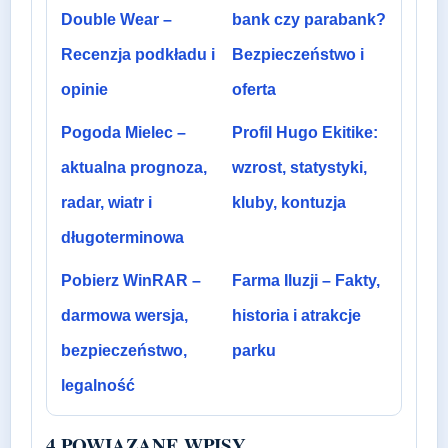
Double Wear –
bank czy parabank?
Recenzja podkładu i
Bezpieczeństwo i
opinie
oferta
Pogoda Mielec –
Profil Hugo Ekitike:
aktualna prognoza,
wzrost, statystyki,
radar, wiatr i
kluby, kontuzja
długoterminowa
Pobierz WinRAR –
Farma Iluzji – Fakty,
darmowa wersja,
historia i atrakcje
bezpieczeństwo,
parku
legalność
4 POWIAZANE WPISY