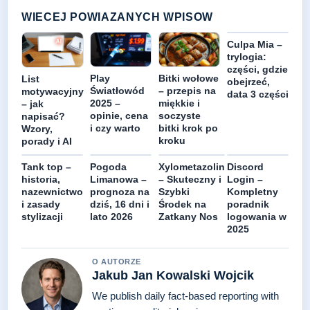
WIECEJ POWIAZANYCH WPISOW
Culpa Mia –
trylogia:
części, gdzie
Play
Bitki wołowe
List
obejrzeć,
Światłowód
– przepis na
motywacyjny
data 3 części
2025 –
miękkie i
– jak
opinie, cena
soczyste
napisać?
i czy warto
bitki krok po
Wzory,
kroku
porady i AI
Tank top –
Pogoda
Xylometazolin
Discord
historia,
Limanowa –
– Skuteczny i
Login –
nazewnictwo
prognoza na
Szybki
Kompletny
i zasady
dziś, 16 dni i
Środek na
poradnik
stylizacji
lato 2026
Zatkany Nos
logowania w
2025
O AUTORZE
Jakub Jan Kowalski Wojcik
We publish daily fact-based reporting with